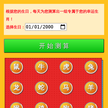
根据您的生日，每天为您测算出一组专属于您的幸运生
肖！
选择生日：
开 始 测 算
鼠
牛
虎
兔
龙
蛇
马
羊