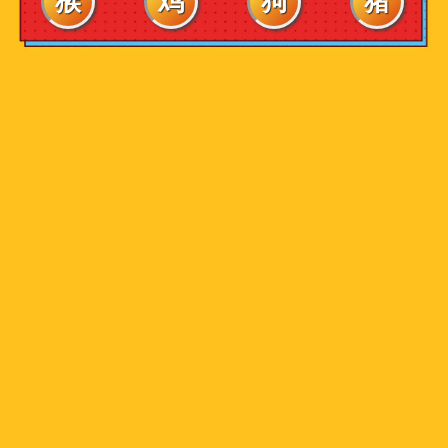
猴
鸡
狗
猪